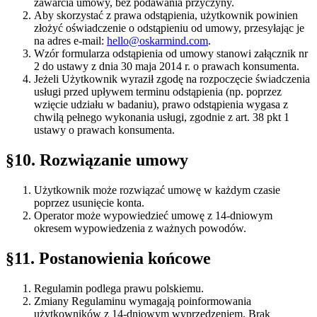
zawarcia umowy, bez podawania przyczyny.
Aby skorzystać z prawa odstąpienia, użytkownik powinien
złożyć oświadczenie o odstąpieniu od umowy, przesyłając je
na adres e-mail:
hello@oskarmind.com
.
Wzór formularza odstąpienia od umowy stanowi załącznik nr
2 do ustawy z dnia 30 maja 2014 r. o prawach konsumenta.
Jeżeli Użytkownik wyraził zgodę na rozpoczęcie świadczenia
usługi przed upływem terminu odstąpienia (np. poprzez
wzięcie udziału w badaniu), prawo odstąpienia wygasa z
chwilą pełnego wykonania usługi, zgodnie z art. 38 pkt 1
ustawy o prawach konsumenta.
§10
.
Rozwiązanie umowy
Użytkownik może rozwiązać umowę w każdym czasie
poprzez usunięcie konta.
Operator może wypowiedzieć umowę z 14-dniowym
okresem wypowiedzenia z ważnych powodów.
§11
.
Postanowienia końcowe
Regulamin podlega prawu polskiemu.
Zmiany Regulaminu wymagają poinformowania
użytkowników z 14-dniowym wyprzedzeniem. Brak