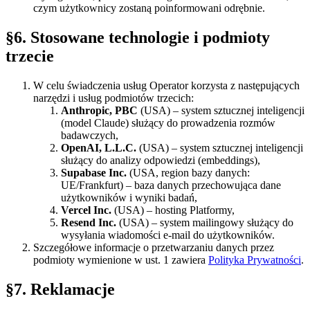
czym użytkownicy zostaną poinformowani odrębnie.
§6
.
Stosowane technologie i podmioty
trzecie
W celu świadczenia usług Operator korzysta z następujących
narzędzi i usług podmiotów trzecich:
Anthropic, PBC
(USA) – system sztucznej inteligencji
(model Claude) służący do prowadzenia rozmów
badawczych,
OpenAI, L.L.C.
(USA) – system sztucznej inteligencji
służący do analizy odpowiedzi (embeddings),
Supabase Inc.
(USA, region bazy danych:
UE/Frankfurt) – baza danych przechowująca dane
użytkowników i wyniki badań,
Vercel Inc.
(USA) – hosting Platformy,
Resend Inc.
(USA) – system mailingowy służący do
wysyłania wiadomości e-mail do użytkowników.
Szczegółowe informacje o przetwarzaniu danych przez
podmioty wymienione w ust. 1 zawiera
Polityka Prywatności
.
§7
.
Reklamacje