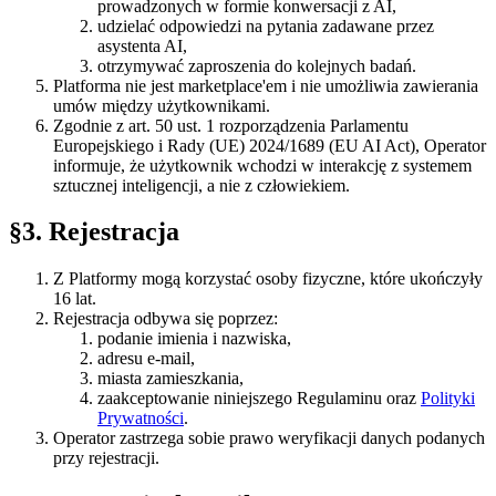
prowadzonych w formie konwersacji z AI,
udzielać odpowiedzi na pytania zadawane przez
asystenta AI,
otrzymywać zaproszenia do kolejnych badań.
Platforma nie jest marketplace'em i nie umożliwia zawierania
umów między użytkownikami.
Zgodnie z art. 50 ust. 1 rozporządzenia Parlamentu
Europejskiego i Rady (UE) 2024/1689 (EU AI Act), Operator
informuje, że użytkownik wchodzi w interakcję z systemem
sztucznej inteligencji, a nie z człowiekiem.
§3
.
Rejestracja
Z Platformy mogą korzystać osoby fizyczne, które ukończyły
16 lat.
Rejestracja odbywa się poprzez:
podanie imienia i nazwiska,
adresu e-mail,
miasta zamieszkania,
zaakceptowanie niniejszego Regulaminu oraz
Polityki
Prywatności
.
Operator zastrzega sobie prawo weryfikacji danych podanych
przy rejestracji.